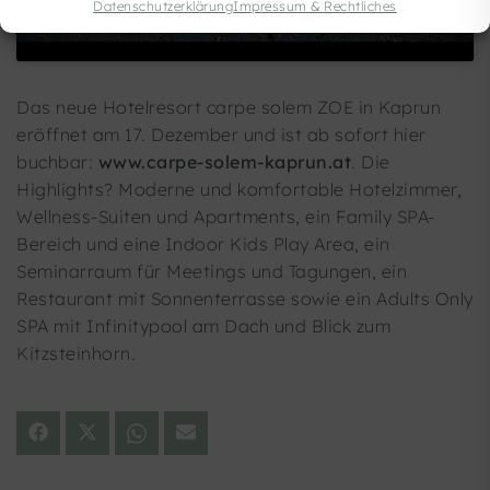
Datenschutzerklärung
Impressum & Rechtliches
Das neue Hotelresort carpe solem ZOE in Kaprun
eröffnet am 17. Dezember und ist ab sofort hier
buchbar:
www.carpe-solem-kaprun.at
. Die
Highlights? Moderne und komfortable Hotelzimmer,
Wellness-Suiten und Apartments, ein Family SPA-
Bereich und eine Indoor Kids Play Area, ein
Seminarraum für Meetings und Tagungen, ein
Restaurant mit Sonnenterrasse sowie ein Adults Only
SPA mit Infinitypool am Dach und Blick zum
Kitzsteinhorn.