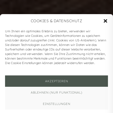
COOKIES & DATENSCHUTZ
BAUSTELLENUPDATE KAPRUN |
Um Ihnen ein optimales Erlebnis zu bieten, verwenden wir
Technologien wie Cookies, um Geräteinformationen zu speichern
JULI
und/oder darauf zuzugreifen (inkl. Cookies von US-Anbietern). Wenn
Sie diesen Technologien zustimmen, können wir Daten wie das
Surfverhalten oder eindeutige IDs auf dieser Website verarbeiten,
29. Juli 2025
speichern und verwenden. Wenn Sie Ihre Zustimmung nicht erteilen,
können bestimmte Merkmale und Funktionen beeinträchtigt werden.
Die Cookie Einstellungen können jederzeit widerrufen werden.
AKZEPTIEREN
Klicke hier, um Marketing-Cookies zu
ABLEHNEN (NUR FUNKTIONAL)
akzeptieren und diesen Inhalt zu
aktivieren
EINSTELLUNGEN