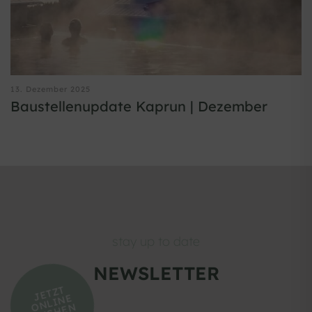
13. Dezember 2025
Baustellenupdate Kaprun | Dezember
stay up to date
NEWSLETTER
J
E
T
Z
T
N
LI
N
B
U
C
H
E
E